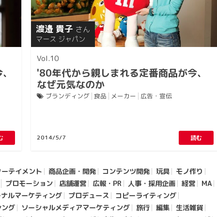
渡邉 貴子
さん
マース ジャパン
10
今、
'80年代から親しまれる定番商品が今、
なぜ元気なのか
ブランディング
食品
メーカー
広告・宣伝
2014/5/7
む
読む
ターテイメント
商品企画・開発
コンテンツ開発
玩具
モノ作り
プロモーション
店舗運営
広報・PR
人事・採用企画
経営
MA
ーナルマーケティング
プロデュース
コピーライティング
シング
ソーシャルメディアマーケティング
旅行
編集
生活雑貨