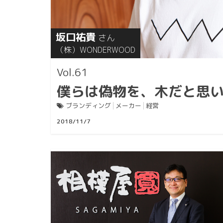
坂口祐貴
さん
（株）WONDERWOOD
61
僕らは偽物を、木だと思
ブランディング
メーカー
経営
2018/11/7