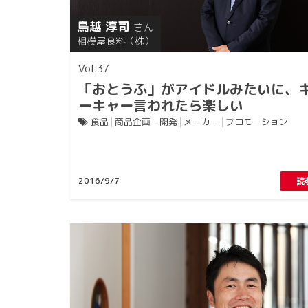
鳥越 淳司
さん
相模屋食料（株）
37
「おとうふ」がアイドルみたいに、
ーキャー言われたら楽しい
食品
商品企画・開発
メーカー
プロモーション
2016/9/7
読