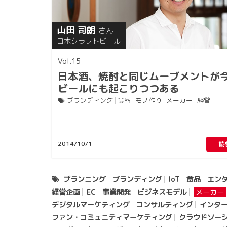
山田 司朗
さん
日本クラフトビール
15
日本酒、焼酎と同じムーブメントが
ビールにも起こりつつある
ブランディング
食品
モノ作り
メーカー
経営
2014/10/1
読
プランニング
ブランディング
IoT
食品
エン
経営企画
EC
事業開発
ビジネスモデル
メーカー
デジタルマーケティング
コンサルティング
インタ
ファン・コミュニティマーケティング
クラウドソー