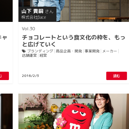
山下 貴嗣
さん
株式会社βace
30
キャ
チョコレートという食文化の枠を、もっ
と広げていく
ブランディング
商品企画・開発
事業開発
メーカー
店舗運営
経営
2016/2/3
む
読む