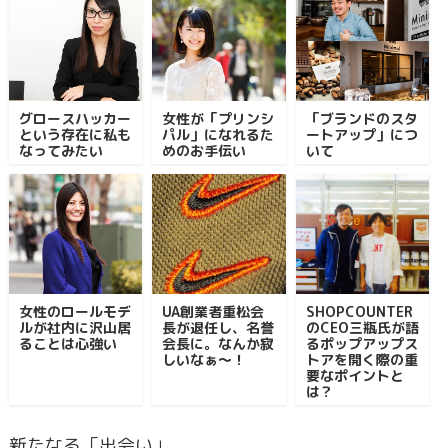
グロースハッカー
女性が「プリンシ
「ブランドのスタ
という存在に私も
パル」になれるた
ートアップ」につ
なってみたい
めのお手伝い
いて
女性のロールモデ
UA創業者重松会
SHOPCOUNTER
ルが社内に沢山居
長が退任し、名誉
のCEO三瓶氏が語
ることは心強い
会長に。なんか寂
るポップアップス
しいなぁ～！
トアを開く際の重
要なポイントと
は？
新たなる「出会い」