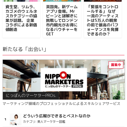
資生堂、ツムラ、
英国発。新ゲーム
「緊張をコントロ
カゴメのウェルネ
アプリ登場。Mr
ールする」 なぜ
スカテゴリーの協
ビーンと謎解きに
一流のアーティス
業が話題。 企業
挑戦してロンドン
トは5万人の観衆
コラボによる新価
市内観光がお得に
の前で最高のパフ
値創造
なるバウチャーを
ォーマンスを発揮
GET
できるのか？
新たなる「出会い」
にっぽんのマーケターPROs.
マーケティング領域のプロフェッショナルによるスキルシェアサービス
どういう広報ができるとベストなのか
カテゴリ:
美人マーケター図鑑