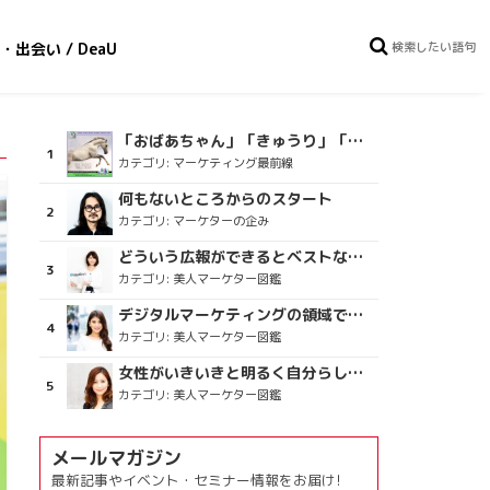
・出会い / DeaU
「おばあちゃん」「きゅうり」「ディスコで踊るおじさん」をCM素材に使った、「気持ちよさ」が売りの意外な商品とは？
カテゴリ:
マーケティング最前線
何もないところからのスタート
カテゴリ:
マーケターの企み
どういう広報ができるとベストなのか
カテゴリ:
美人マーケター図鑑
デジタルマーケティングの領域で、海外というステージに
カテゴリ:
美人マーケター図鑑
女性がいきいきと明るく自分らしく健やかに
カテゴリ:
美人マーケター図鑑
メールマガジン
最新記事やイベント・セミナー情報をお届け!