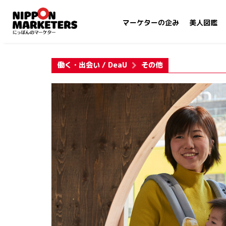
マーケターの企み
美人図鑑
働く・出会い / DeaU
その他