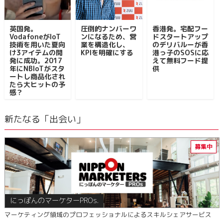
英国発。
圧倒的ナンバーワ
香港発。宅配フー
VodafoneがIoT
ンになるため、営
ドスタートアップ
技術を用いた夏向
業を構造化し、
のデリバルーが香
け3アイテムの開
KPIを明確にする
港っ子のSOSに応
発に成功。2017
えて無料フード提
年にNBIoTがスタ
供
ートし商品化され
たら大ヒットの予
感？
新たなる「出会い」
にっぽんのマーケターPROs.
マーケティング領域のプロフェッショナルによるスキルシェアサービス