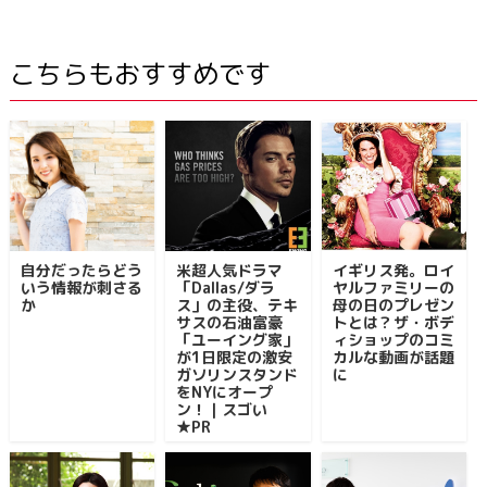
こちらもおすすめです
自分だったらどう
米超人気ドラマ
イギリス発。ロイ
いう情報が刺さる
「Dallas/ダラ
ヤルファミリーの
か
ス」の主役、テキ
母の日のプレゼン
サスの石油富豪
トとは？ザ・ボデ
「ユーイング家」
ィショップのコミ
が1日限定の激安
カルな動画が話題
ガソリンスタンド
に
をNYにオープ
ン！｜スゴい
★PR