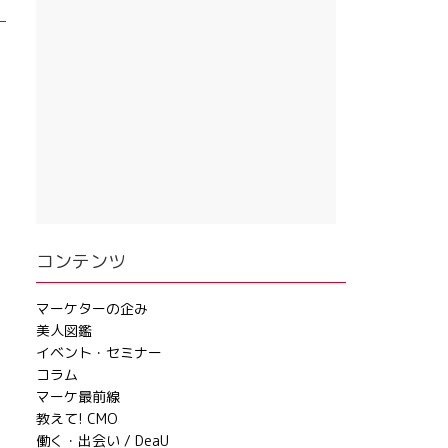
コンテンツ
マーケターの企み
美人図鑑
イベント・セミナー
コラム
マーケ最前線
教えて! CMO
働く・出会い / DeaU