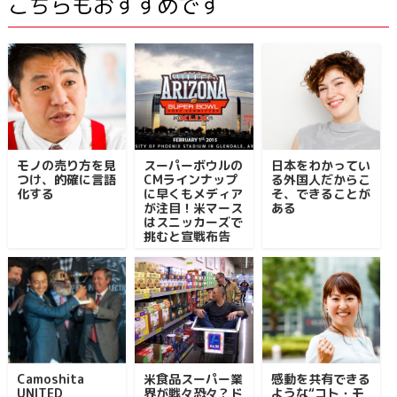
こちらもおすすめです
モノの売り方を見
スーパーボウルの
日本をわかってい
つけ、的確に言語
CMラインナップ
る外国人だからこ
化する
に早くもメディア
そ、できることが
が注目！米マース
ある
はスニッカーズで
挑むと宣戦布告
Camoshita
米食品スーパー業
感動を共有できる
UNITED
界が戦々恐々？ド
ような“コト・モ