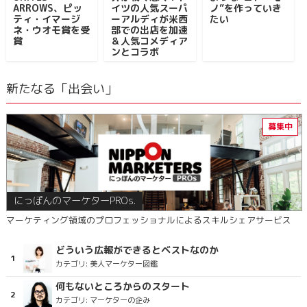
ARROWS、ピッ
イツの人気スーパ
ノ”を作っていき
ティ・イマージ
ーアルディが米西
たい
ネ・ウオモ賞を受
部での出店を加速
賞
＆人気コメディア
ンとコラボ
新たなる「出会い」
にっぽんのマーケターPROs.
マーケティング領域のプロフェッショナルによるスキルシェアサービス
どういう広報ができるとベストなのか
カテゴリ:
美人マーケター図鑑
何もないところからのスタート
カテゴリ:
マーケターの企み