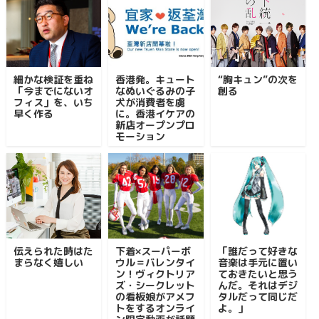
細かな検証を重ね
香港発。キュート
“胸キュン”の次を
「今までにないオ
なぬいぐるみの子
創る
フィス」を、いち
犬が消費者を虜
早く作る
に。香港イケアの
新店オープンプロ
モーション
伝えられた時はた
下着×スーパーボ
「誰だって好きな
まらなく嬉しい
ウル＝バレンタイ
音楽は手元に置い
ン！ヴィクトリア
ておきたいと思う
ズ・シークレット
んだ。それはデジ
の看板娘がアメフ
タルだって同じだ
トをするオンライ
よ。」