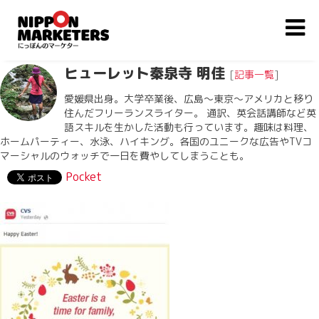
ヒューレット秦泉寺 明佳
[
記事一覧
]
愛媛県出身。大学卒業後、広島〜東京〜アメリカと移り
住んだフリーランスライター。 通訳、英会話講師など英
語スキルを生かした活動も行っています。趣味は料理、
ホームパーティー、水泳、ハイキング。各国のユニークな広告やTVコ
マーシャルのウォッチで一日を費やしてしまうことも。
Pocket