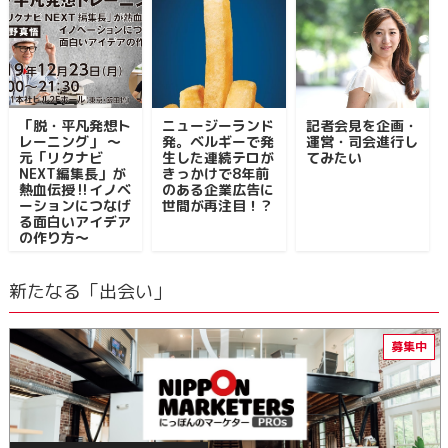
「脱・平凡発想ト
ニュージーランド
記者会見を企画・
レーニング」 ～
発。ベルギーで発
運営・司会進行し
元「リクナビ
生した連続テロが
てみたい
NEXT編集長」が
きっかけで8年前
熱血伝授‼イノベ
のある企業広告に
ーションにつなげ
世間が再注目！？
る面白いアイデア
の作り方～
新たなる「出会い」