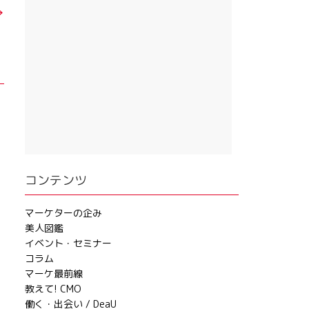
→
コンテンツ
マーケターの企み
美人図鑑
イベント・セミナー
コラム
マーケ最前線
教えて! CMO
働く・出会い / DeaU