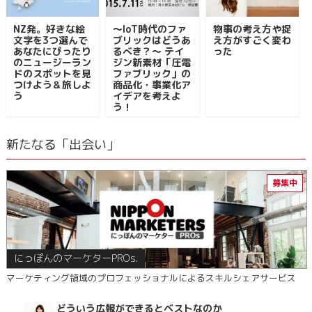
NZ発。好きな絵
〜IoT時代のファ
物事の考え方や捉
文字を3つ選んで
ブリックはどうあ
え方がすごく変わ
あなたにぴったり
るべき？〜 テイ
った
のニュージーラン
ジン新素材「圧電
ドのスポットを見
ファブリック」の
つけよう＆旅しよ
商品化・事業化ア
う
イデアを考えよ
う！
新たなる「出会い」
にっぽんのマーケターPROs.
マーケティング領域のプロフェッショナルによるスキルシェアサービス
どういう広報ができるとベストなのか