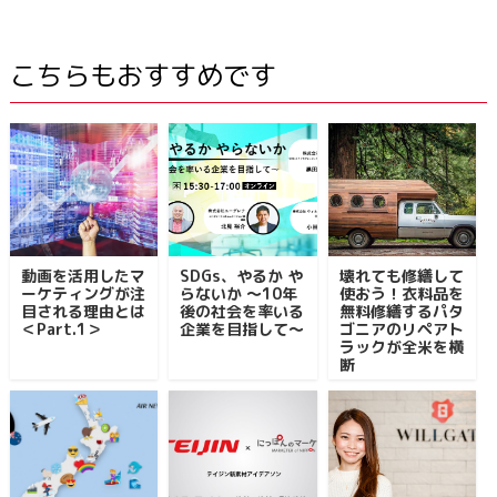
こちらもおすすめです
動画を活用したマ
SDGs、やるか や
壊れても修繕して
ーケティングが注
らないか ～10年
使おう！衣料品を
目される理由とは
後の社会を率いる
無料修繕するパタ
＜Part.1＞
企業を目指して～
ゴニアのリペアト
ラックが全米を横
断